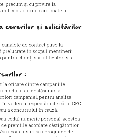
e, precum și cu privire la
vind cookie-urile care poate fi
cererilor și solicitărilor
e canalele de contact puse la
 fi prelucrate în scopul menținerii
 pentru clienți sau utilizatori și al
surilor :
nt la oricare dintre campaniile
ii modului de desfășurare a
orilor) campaniei, pentru analiza
i în vederea respectării de către CFG
/sau a concursului în cauză.
 sau codul numeric personal, acestea
e de premiile acordate câștigătorilor
și/sau concursuri sau programe de