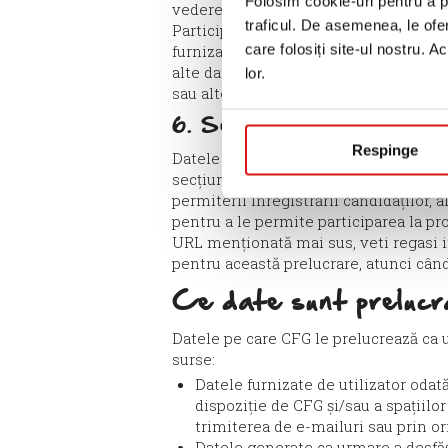
Folosim cookie-uri pentru a pe
vedere și interesul nostru legitim de a
traficul. De asemenea, le ofer
Participarea dumneavoastră la astfel 
care folosiți site-ul nostru. A
furnizați sau nu datele cu caracter p
alte date cu caracter personal pe care 
lor.
sau alte formulare similare furnizate 
6. Secțiunea ”Cariere”:
Respinge
Datele personale ale utilizatorilor ca
secțiunii „Cariere” puse la dispoziția
permiterii înregistrării candidaților, 
pentru a le permite participarea la pr
URL menționată mai sus, veti regasi 
pentru această prelucrare, atunci când
Ce date sunt prelucr
Datele pe care CFG le prelucrează ca 
surse:
Datele furnizate de utilizator odat
dispoziție de CFG și/sau a spațiilo
trimiterea de e-mailuri sau prin or
Datele generate ca urmare a desfășură