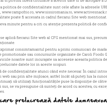
al si privind libera circulatie a acestor date si de abrogare a 
a politica de confidentialitate sunt cele aflate la adresele UR
o
,
www.campofrio.ro
,
www.sissiromania.ro
,
www.activesnack.r
ialitate poate fi accesata in cadrul fiecarui Site web mentionat.
teva minute pentru a citi cu atenție prezenta politică de confi
 se aplică fiecarui Site web al CFG mentionat mai sus, precum ș
nționate.
xprimat consimtamantul pentru a primi comunicari de market
 promotionale sau concursurile organizate de Caroli Foods Gro
iciile noastre sunt incurajate sa acceseze aceasta politica de
relucrate datele lor in aceste scopuri.
 de confidențialitate atunci când este necesar. În cazul intro
web sau prin alte mijloace, astfel încât să puteți lua la cunos
ntinuați să utilizați funcționalitățile puse la dispoziție de căt
 sus, se va presupune că sunteți de acord cu acestea, cu excep
es.
 care prelucrează datele dumneavoa