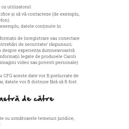
 cu utilizatorul:
tifice și să vă contacteze (de exemplu,
fon).
 exemplu, datele conținute în
informații de înregistrare sau conectare
intrebări de securitate/ răspunsuri;
 web despre experiența dumneavoastră
 informații legate de produsele Caroli
 imagini video sau povesti personale)
cu CFG aceste date vor fi prelucrate de
datele vor fi distruse fără să fi fost
oastră
de către
te cu următoarele temeiuri juridice,
G: