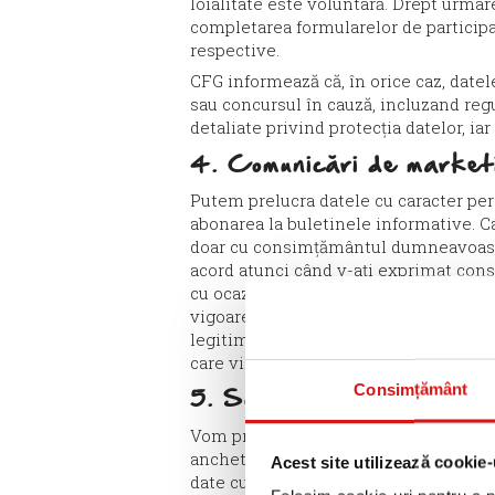
loialitate este voluntară. Drept urma
completarea formularelor de particip
respective.
CFG informează că, în orice caz, date
sau concursul în cauză, incluzand regu
detaliate privind protecția datelor, ia
4. Comunicări de market
Putem prelucra datele cu caracter per
abonarea la buletinele informative. Ca
doar cu consimțământul dumneavoastră 
acord atunci când v-ați exprimat con
cu ocazia achiziționării unui produs s
vigoare care ne permit să vă transmit
legitim în acest sens; în orice caz, l
care vi-l putem trimite, vă vom oferi 
Consimțământ
5. Sondaje, studii privind
Vom prelucra datele dumneavoastră cu c
anchetele privind gradul de satisfacție
Acest site utilizează cookie-
date cu caracter personal vor fi pre