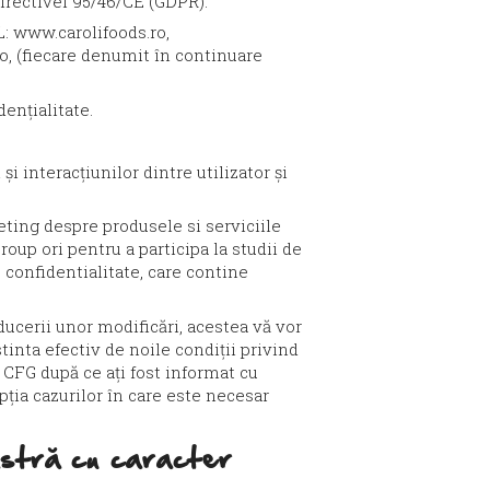
Directivei 95/46/CE (GDPR).
L:
www.carolifoods.ro
,
o
, (fiecare denumit în continuare
dențialitate.
i interacțiunilor dintre utilizator și
ing despre produsele si serviciile
up ori pentru a participa la studii de
 confidentialitate, care contine
ducerii unor modificări, acestea vă vor
tinta efectiv de noile condiții privind
re CFG după ce ați fost informat cu
ția cazurilor în care este necesar
stră cu caracter