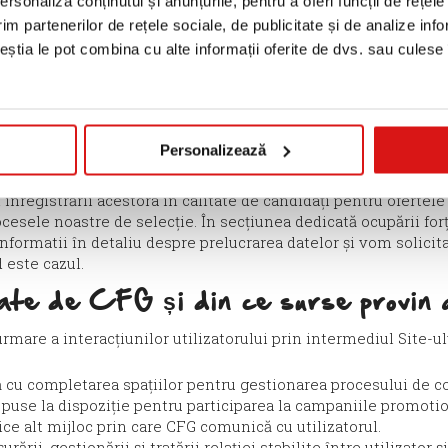
rsonaliza conținutul și anunțurile, pentru a oferi funcții de rețele
 ne ajuta să înțelegem nevoile și așteptările clienților cu priv
im partenerilor de rețele sociale, de publicitate și de analize info
de sondaje sau studii de piață este voluntară. În consecință,
ceștia le pot combina cu alte informații oferite de dvs. sau culese î
ersonal (precum nume și prenume, informații privind preferinț
vă oferiți să ni le furnizați), prin completarea formularelor d
în cadrul respectivelor sondaje sau studii.
Personalizează
re doresc să participe la procesele noastre de recrutare de pe
 publicului la adresa URL
http://carolifoods.ro/ro/cariere/
. Datel
al înregistrării acestora în calitate de candidați pentru ofertel
ocesele noastre de selecție. În secțiunea dedicată ocupării for
informatii în detaliu despre prelucrarea datelor și vom soli
 este cazul.
ate de CFG și din ce surse provin
urmare a interacțiunilor utilizatorului prin intermediul Site-
ă cu completarea spațiilor pentru gestionarea procesului de co
r puse la dispoziție pentru participarea la campaniile promoti
ice alt mijloc prin care CFG comunică cu utilizatorul.
rii, gestionării și tratării relației stabilite între utilizator și