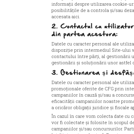
informații despre utilizarea cookie-uri
posibilitățile de a controla și/sau dez
accesata
aici
.
2. Contactul cu utilizator
din partea acestora:
Datele cu caracter personal ale utiliz
dispoziție prin intermediul Site-ului w
contactului între părți, al gestionării u
gestionării și soluționării unor astfel d
3. Gestionarea și desfășu
Datele cu caracter personal ale utiliza
promoționale oferite de CFG prin inte
campaniilor în cauză și/sau a concursu
eficacității campaniilor noastre prom
a oricăror obligații juridice și fiscal
În cazul în care vom colecta date cu 
vor fi colectate și folosite în scopul 
campaniilor și/sau concursurilor. Pa