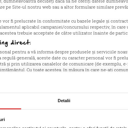
re, dumneavoastră decideți dacă să ne oferiți datele dumneavoa
are pe Site-ul nostru web sau a altor formulare similare pre
le vor fi prelucrate în conformitate cu bazele legale și cont
lamentul aplicabil campaniei/concursului respectiv, în care u
r acestea trebuie acceptate de către utilizator înainte de part
ing direct
:
sonal pentru a vă informa despre produsele și serviciile noas
 regulă generală, aceste date cu caracter personal vor fi prel
și prin utilizarea canalelor de comunicare (de exemplu, e-mai
simțământul. Cu toate acestea, în măsura în care ne-ați com
au serviciu de la noi, putem folosi adresa de e-mail, în confor
em comunicări comerciale cu privire la produse sau servicii s
a obținerea adresei de e-mail de la dumneavoastră și ulterior,
posibilitatea de a vă opune acestei utilizări a adresei de e-ma
Detalii
 satisfacția clienților și feedback de la cl
aracter personal atunci când decideți să participați la sondaj
 a clientului sau când ne furnizați feedback cu privire la prod
uri
lucrate în scopul de mai sus doar pe baza consimțământului 