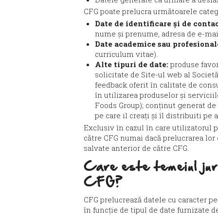
CFG poate prelucra următoarele categori
Date de identificare și de conta
nume și prenume, adresa de e-mail, 
Date academice sau profesionale
curriculum vitae).
Alte tipuri de date:
produse favori
solicitate de Site-ul web al Societă
feedback oferit în calitate de con
în utilizarea produselor și servici
Foods Group); conținut generat de 
pe care il creați și îl distribuiti 
Exclusiv în cazul în care utilizatorul 
către CFG numai dacă prelucrarea lor es
salvate anterior de către CFG.
Care este temeiul jur
CFG?
CFG prelucrează datele cu caracter per
în funcție de tipul de date furnizate d