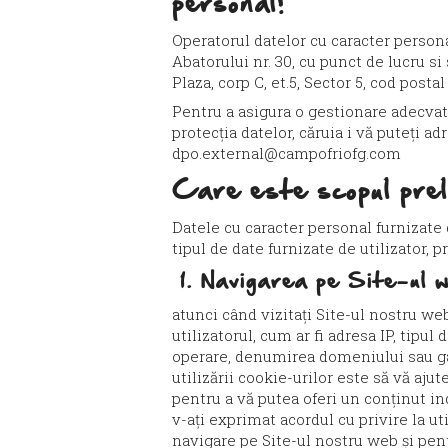
personal?
Operatorul datelor cu caracter person
Abatorului nr. 30, cu punct de lucru s
Plaza, corp C, et.5, Sector 5, cod post
Pentru a asigura o gestionare adecvat
protecția datelor, căruia i vă puteți a
dpo.external@campofriofg.com
Care este scopul prel
Datele cu caracter personal furnizate 
tipul de date furnizate de utilizator, 
1. Navigarea pe Site-ul w
atunci când vizitați Site-ul nostru we
utilizatorul, cum ar fi adresa IP, tip
operare, denumirea domeniului sau gaz
utilizării cookie-urilor este să vă aju
pentru a vă putea oferi un conținut in
v-ați exprimat acordul cu privire la ut
navigare pe Site-ul nostru web și pent