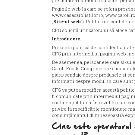
prelucrarea datelor cu caracter person
Paginile web la care se refera prezent
www.casacarolistilor.ro
,
www.caroli.r
„
Site-ul web
”). Politica de confident
CFG solicită utilizatorului să aloce câ
Introducere.
Prezenta politică de confidențialitate
CFG prin intermediul paginii web me
De asemenea, persoanele care si-au e
Caroli Foods Group, despre campaniile
piata/sondaje despre produsele si serv
informatii despre modul in care sunt p
CFG va putea modifica această politică
fi comunicate prin intermediul paginii 
confidențialitatea. În cazul în care co
privire la modificările menționate mai
consimțământul dumneavoastră expr
Cine este operatorul