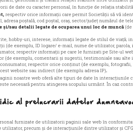
i de date cu caracter personal, în funcție de relația stabilită
ct,
respectiv orice informații care permit Societății să vă iden
adresa poștală, cod poștal, oraș, sector/județ numărul de tele
 și/sau detalii legate de ocuparea unui loc de muncă
(de
te, hobby-uri, interese, informații legate de stilul de viață; 
ții (de exemplu, ID logare/ e-mail, nume de utilizator, parola, 
sumator, respectiv informații pe care le furnizati pe Site-ul
ilor (de exemplu, comentarii și sugestii, testimoniale sau alte
consumator, respectiv orice conținut (de exemplu, fotografii,
pe acest website sau indirect (de exemplu adresa IP)
.
paginii noastre web oferă alte tipuri de date în interacțiunile 
te necesară pentru atingerea scopului urmărit. În caz contrar, 
idic al prelucrarii datelor dumneav
sonal furnizate de utilizatorii paginii sale web în conformita
e utilizator, precum și de interacțiunile dintre utilizator și CF