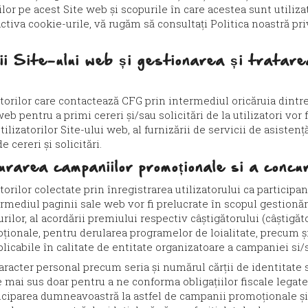
lor pe acest Site web și scopurile în care acestea sunt utilizat
activa cookie-urile, vă rugăm să consultați Politica noastră pri
ii Site-ului web și gestionarea și tratarea 
atorilor care contactează CFG prin intermediul oricăruia dintr
eb pentru a primi cereri și/sau solicitări de la utilizatori vor
tilizatorilor Site-ului web, al furnizării de servicii de asistență
e cereri și solicitări.
rarea campaniilor promoționale si a concur
torilor colectate prin înregistrarea utilizatorului ca participa
rmediul paginii sale web vor fi prelucrate în scopul gestionăr
rilor, al acordării premiului respectiv câștigătorului (câștigăt
oționale, pentru derularea programelor de loialitate, precum ș
e aplicabile în calitate de entitate organizatoare a campaniei si
caracter personal precum seria și numărul cărții de identitate
de mai sus doar pentru a ne conforma obligațiilor fiscale legat
rticiparea dumneavoastră la astfel de campanii promoționale 