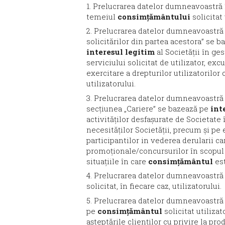
1. Prelucrarea datelor dumneavoastră î
temeiul
consimțământului
solicitat 
2. Prelucrarea datelor dumneavoastră în
solicitărilor din partea acestora” se ba
interesul legitim
al Societății în ge
serviciului solicitat de utilizator, ex
exercitare a drepturilor utilizatorilor 
utilizatorului.
3. Prelucrarea datelor dumneavoastră 
secțiunea „Cariere” se bazează pe
int
activităților desfașurate de Societate 
necesităților Societății, precum și p
participantilor in vederea derularii 
promoționale/concursurilor în scopul a
situațiile în care
consimțământul
est
4. Prelucrarea datelor dumneavoastră
solicitat, în fiecare caz, utilizatorului.
5. Prelucrarea datelor dumneavoastră în
pe
consimțământul
solicitat utiliza
așteptările clienților cu privire la pro