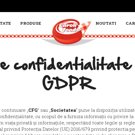
TATE
PRODUSE
NOUTATI
CAR
de confidentialitate 
GDPR
 continuare „
CFG
” sau „
Societatea
” pune la dispoziția utiliza
nfidențialitate, cu scopul de a furniza informații cu privire l
m viața privată și informațiile, respectând toate legile și regl
l privind Protecția Datelor (UE) 2016/679 privind protectia pe