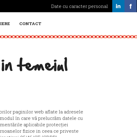
Date cu caracter personal
IERE
CONTACT
in temeiul
torilor paginilor web aflate la adresele
a modul în care vă prelucrăm datele cu
ementările aplicabile protecției
rsoanelor fizice in ceea ce priveste