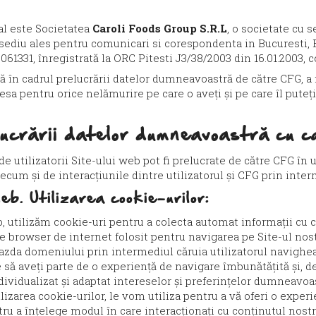
al este Societatea
Caroli Foods Group S.R.L
, o societate cu s
i sediu ales pentru comunicari si corespondenta in Bucuresti, 
al 061331, înregistrată la ORC Pitesti J3/38/2003 din 16.01.2003,
ă în cadrul prelucrării datelor dumneavoastră de către CFG, 
dresa pentru orice nelămurire pe care o aveți și pe care îl pute
ucrării datelor dumneavoastră cu c
de utilizatorii Site-ului web pot fi prelucrate de către CFG în 
precum și de interacțiunile dintre utilizatorul și CFG prin inte
eb. Utilizarea cookie-urilor:
b, utilizăm cookie-uri pentru a colecta automat informații cu c
ul de browser de internet folosit pentru navigarea pe Site-ul 
da domeniului prin intermediul căruia utilizatorul navigheaz
te să aveți parte de o experiență de navigare îmbunătățită și, 
dividualizat și adaptat intereselor și preferințelor dumneavoa
ilizarea cookie-urilor, le vom utiliza pentru a vă oferi o exper
ru a înțelege modul în care interacționați cu conținutul nost