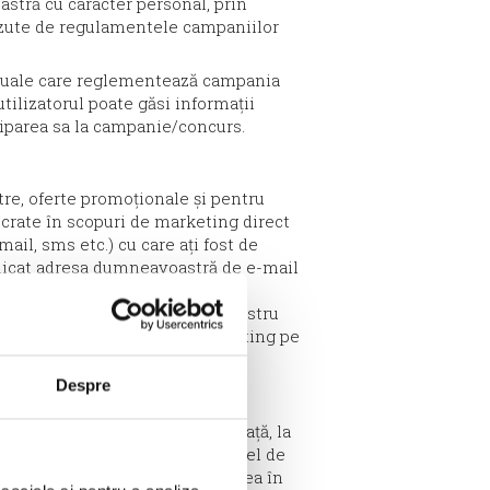
stră cu caracter personal, prin
văzute de regulamentele campaniilor
ractuale care reglementează campania
tilizatorul poate găsi informații
iciparea sa la campanie/concurs.
tre, oferte promoționale și pentru
ucrate în scopuri de marketing direct
l, sms etc.) cu care ați fost de
unicat adresa dumneavoastră de e-mail
mitate cu prevederile legale în
imilare, pe baza interesului nostru
 odată cu fiecare mesaj de marketing pe
il (dezabonare).
Despre
ienți
ele sau studiile noastre de piață, la
usele și serviciile noastre. Astfel de
dumneavoastră, având de asemenea în