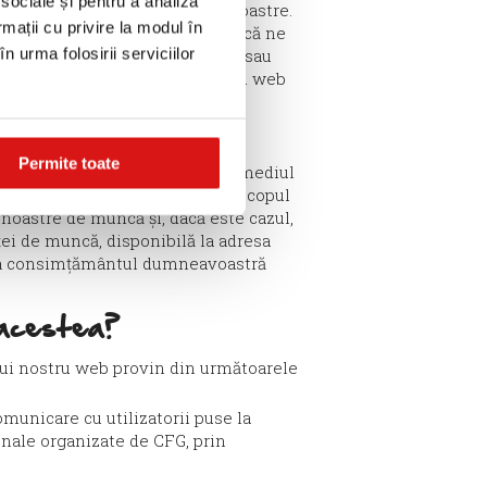
 sociale și pentru a analiza
ire la produsele și serviciile noastre.
rmații cu privire la modul în
 este alegerea dumneavoastră dacă ne
n urma folosirii serviciilor
ele și obiceiurile de cumpărare sau
e participare de pe Site-ul nostru web
Permite toate
rsonal sunt colectate prin intermediul
e furnizate vor fi prelucrate în scopul
e noastre de muncă și, dacă este cazul,
ței de muncă, disponibilă la adresa
cita consimțământul dumneavoastră
 acestea?
ului nostru web provin din următoarele
municare cu utilizatorii puse la
onale organizate de CFG, prin