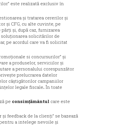
lor” este realizată exclusiv în
stionarea și tratarea cererilor și
tor și CFG, cu alte cuvinte, pe
ărți și, după caz, furnizarea
soluționarea solicitărilor de
r, pe acordul care va fi solicitat
romoționale si concursurilor” și
re a produselor, serviciilor și
ecrutare a personalului corespunzător
rivește prelucrarea datelor
lor câștigătorilor campaniilor
nțelor legale fiscale
.
În toate
ază pe
consimțământul
care este
r și feedback de la clienți” se bazează
pentru a intelege nevoile și