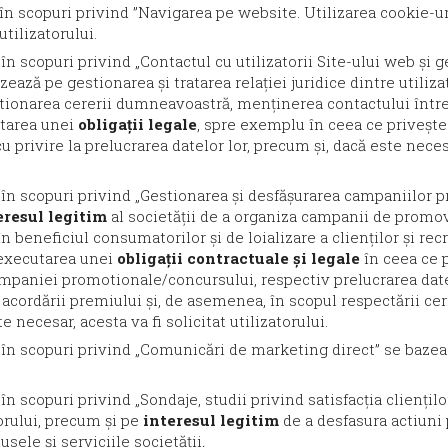
n scopuri privind ”Navigarea pe website. Utilizarea cookie-uri
utilizatorului.
 scopuri privind „Contactul cu utilizatorii Site-ului web și ge
zează pe gestionarea și tratarea relației juridice dintre utiliza
stionarea cererii dumneavoastră, menținerea contactului între p
cutarea unei
obligații legale
, spre exemplu în ceea ce privește 
cu privire la prelucrarea datelor lor, precum și, dacă este necesa
în scopuri privind „Gestionarea și desfășurarea campaniilor p
eresul legitim
al societății de a organiza campanii de promova
în beneficiul consumatorilor și de loializare a clienților și r
e executarea unei
obligații contractuale și legale
în ceea ce p
campaniei promotionale/concursului, respectiv prelucrarea date
cordării premiului și, de asemenea, în scopul respectării ceri
e necesar, acesta va fi solicitat utilizatorului.
 în scopuri privind „Comunicări de marketing direct” se baze
 scopuri privind „Sondaje, studii privind satisfacția cliențilo
torului, precum și pe
interesul legitim
de a desfasura actiuni 
dusele și serviciile societății
.