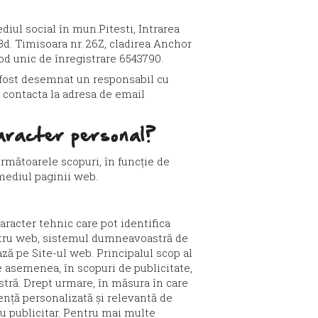
ediul social în mun.Pitesti, Intrarea
Bd. Timisoara nr. 26Z, cladirea Anchor
 cod unic de înregistrare 6543790.
a fost desemnat un responsabil cu
ți contacta la adresa de email
aracter personal?
următoarele scopuri, în funcție de
rmediul paginii web.
aracter tehnic care pot identifica
nostru web, sistemul dumneavoastră de
ă pe Site-ul web. Principalul scop al
de asemenea, în scopuri de publicitate,
stră. Drept urmare, în măsura în care
iență personalizată și relevantă de
ru publicitar. Pentru mai multe