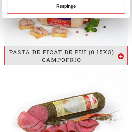
kj
kcal
Respinge
INFORMATII NUTRITIONALE *
14
16
4
g
g
g
Proteine
Lipide
Glucide
* valorile sunt calculate pentru 100g produs
PASTA DE FICAT DE PUI (0.15KG)
CAMPOFRIO
Vezi mai mult
-
VALOARE ENERGETICA *
1194
/ 285
kj
kcal
INFORMATII NUTRITIONALE *
12
25
3
g
g
g