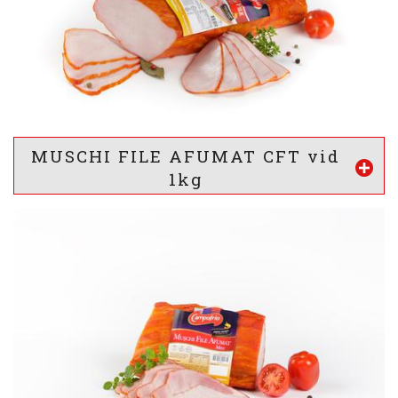
INFORMATII NUTRITIONALE *
13
12
5
g
g
g
Proteine
Lipide
Glucide
* valorile sunt calculate pentru 100g produs
MUSCHI FILE AFUMAT CFT vid
Vezi mai mult
1kg
-
VALOARE ENERGETICA *
448
/ 107
kj
kcal
INFORMATII NUTRITIONALE *
18
3
2
g
g
g