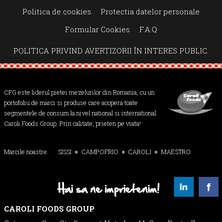
Politica de cookies
Protectia datelor personale
19
49
3
g
g
g
Formular Cookies
F.A.Q
Proteine
Lipide
Glucide
POLITICA PRIVIND AVERTIZORII ÎN INTERES PUBLIC.
* valorile sunt calculate pentru 100g produs
Vezi mai mult
CFG este liderul pietei mezelurilor din Romania, cu un
portofoliu de marci si produse care acopera toate
segmentele de consum la nivel national si international.
Caroli Foods Group. Prin calitate, prieten pe viata!
Marcile noastre:
SISSI
CAMPOFRIO
CAROLI
MAESTRO
Hai sa ne imprietenim!
CAROLI FOODS GROUP