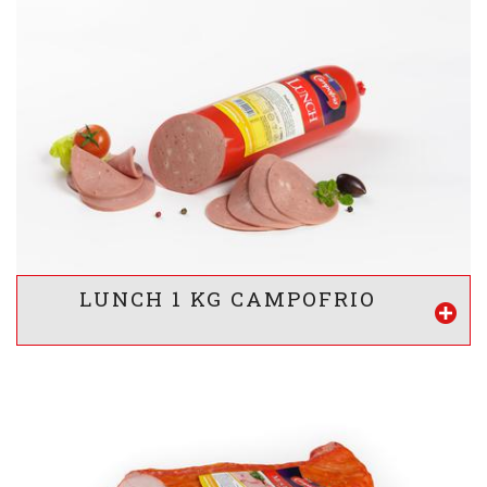
-
VALOARE ENERGETICA *
1341
/ 320
kj
kcal
INFORMATII NUTRITIONALE *
15
28
2
g
g
g
Proteine
Lipide
Glucide
* valorile sunt calculate pentru 100g produs
LUNCH 1 KG CAMPOFRIO
Vezi mai mult
-
VALOARE ENERGETICA *
754
/ 180
kj
kcal