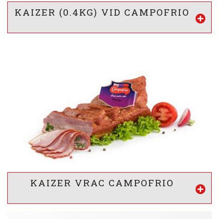
KAIZER (0.4KG) VID CAMPOFRIO
-
VALOARE ENERGETICA *
1341
/ 320
kj
kcal
INFORMATII NUTRITIONALE *
15
28
2
g
g
g
Proteine
Lipide
Glucide
* valorile sunt calculate pentru 100g produs
KAIZER VRAC CAMPOFRIO
Vezi mai mult