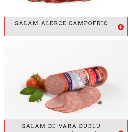
Proteine
Lipide
Glucide
* valorile sunt calculate pentru 100g produs
SALAM ALERCE CAMPOFRIO
Vezi mai mult
-
VALOARE ENERGETICA *
2022
/ 489
kj
kcal
INFORMATII NUTRITIONALE *
16
-
-
g
g
g
Proteine
Lipide
Glucide
* valorile sunt calculate pentru 100g produs
SALAM DE VARA DUBLU
Vezi mai mult