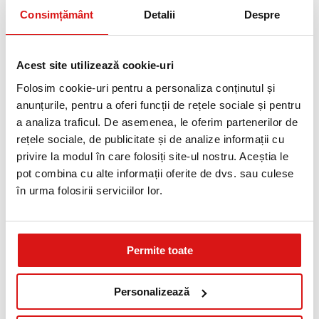
Consimțământ
Detalii
Despre
-
Acest site utilizează cookie-uri
VALOARE ENERGETICA *
448
/ 107
kj
kcal
Folosim cookie-uri pentru a personaliza conținutul și
anunțurile, pentru a oferi funcții de rețele sociale și pentru
a analiza traficul. De asemenea, le oferim partenerilor de
INFORMATII NUTRITIONALE *
rețele sociale, de publicitate și de analize informații cu
privire la modul în care folosiți site-ul nostru. Aceștia le
18
3
2
g
g
g
pot combina cu alte informații oferite de dvs. sau culese
Proteine
Lipide
Glucide
în urma folosirii serviciilor lor.
PARIZER PASARE (1KG)
* valorile sunt calculate pentru 100g produs
CAMPOFRIO
Vezi mai mult
Permite toate
-
Personalizează
VALOARE ENERGETICA *
905
/ 216