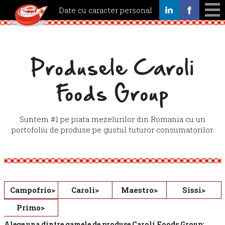
Date cu caracter personal
Servicii
Calitate
Produsele Caroli
Produse
Noutati
Foods Group
Cariere
Contact
Suntem #1 pe piata mezelurilor din Romania cu un
portofoliu de produse pe gustul tuturor consumatorilor.
Campofrio>
Caroli>
Maestro>
Sissi>
Primo>
Alege una dintre gamele de produse Caroli Foods Group: