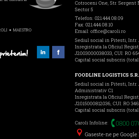
Cotroceni One, Str. Sergent N
a
Sector 5
și lucru în echipă
!
Telefon: 021.444.08.09
e tehnice cu creativitate
Fax: 021.444.08.10
olog în echipa noastră includ oportunitatea de a lucra intr-u
OLI
MAESTRO
Email:
office@caroli.ro
 la dezvoltarea unor produse de calitate superioară .
Sediul social in Pitesti, Intr.
 cunoștințele și abilitățile într-un mediu provocator, te încuraj
Inregistrata la Oficiul Regis
cată inovației și excelenței în industria alimentară.
prietenim!
J2003000038033, CUI: RO 65
li Foods!
Capital social subscris (tota
ansmite CV-ul pe adresa de mail
resurseumane@caroli.ro
(
nu ui
nd acest
link.
FOODLINE LOGISTICS S.R.
Sediul social in Pitesti, Intr.
Administrativ C1
Inregistrata la Oficiul Regis
J2015000812036, CUI: RO 346
Capital social subscris (tota
0800 07
Caroli Infoline:
Gaseste-ne pe Google