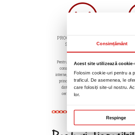
PROCES TRANSPARENT
REC
Consimțământ
SI ECHITABIL DE
RECRUTARE
La Caro
Pentru posturile vacante luam in
principiu
Acest site utilizează cookie-
considerare atat candidaturile
externe, 
Folosim cookie-uri pentru a pe
interne, cat si cele externe, criteriul
corect si c
traficul. De asemenea, le ofer
principal fiind compatibilitatea
companie pen
care folosiți site-ul nostru. A
dintre persoana selectata si
comp
cerintele specifice postului.
lor.
Respinge