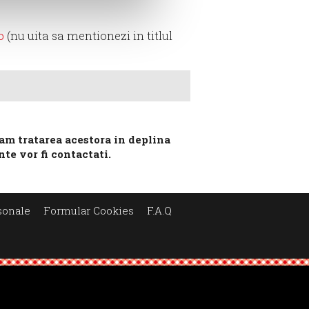
o
(nu uita sa mentionezi in titlul
brica de la Pitesti.
am tratarea acestora in deplina
astre, atunci această poziție ar putea
te vor fi contactati.
 specifice industriei
sonale
Formular Cookies
F.A.Q
ele de siguranță și igienă
c)