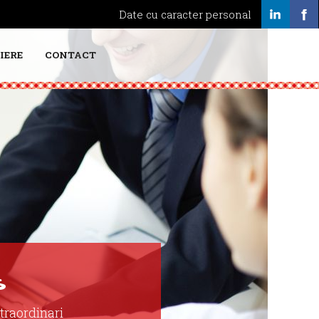
Date cu caracter personal
IERE
CONTACT
s
traordinari