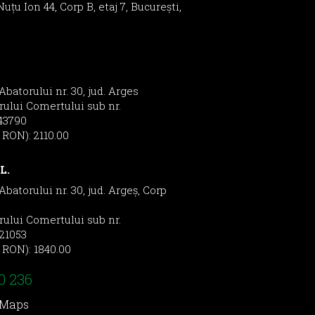
uţu Ion 44, Corp B, etaj 7, București,
n mediu inovativ, dinamic si stimulant,
 Abatorului nr. 30, jud. Arges
ăm să aplici pentru această poziție și
trului Comertului sub nr.
43790
l RON): 2110.00
ta sa mentionezi in titlul mesajului ce
L.
 Abatorului nr. 30, jud. Argeș, Corp
trului Comertului sub nr.
21053
l RON): 1840.00
0 236
 Maps