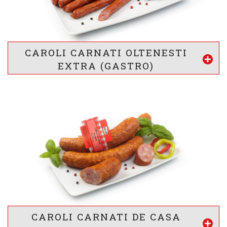
18,5 g
27 g
1,2 g
g
g
g
Proteine
Lipide
Glucide
* valorile sunt calculate pentru 100g produs
CAROLI CARNATI OLTENESTI
Vezi mai mult
EXTRA (GASTRO)
VALOARE ENERGETICA *
1507
/ 364
kj
kcal
INFORMATII NUTRITIONALE *
17 g
31 g
4.2 g
g
g
g
Proteine
Lipide
Glucide
* valorile sunt calculate pentru 100g produs
CAROLI CARNATI DE CASA