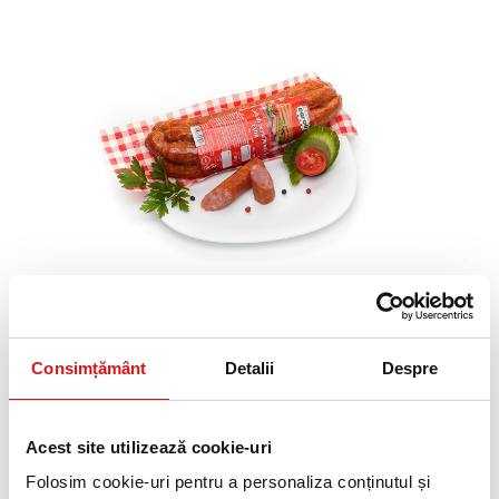
VALOARE ENERGETICA *
1428
/ 345
kj
kcal
INFORMATII NUTRITIONALE *
18 g
30 g
0.7 g
g
g
g
Proteine
Lipide
Glucide
* valorile sunt calculate pentru 100g produs
CAROLI CARNATI SEMIAFUMATI
Vezi mai mult
EXTRA VID 300G
Consimțământ
Detalii
Despre
VALOARE ENERGETICA *
Acest site utilizează cookie-uri
1154
/ 278
kj
kcal
Folosim cookie-uri pentru a personaliza conținutul și