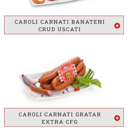
Proteine
Lipide
Glucide
* valorile sunt calculate pentru 100g produs
CAROLI CARNATI BANATENI
Vezi mai mult
CRUD USCATI
VALOARE ENERGETICA *
1814
/ 438
kj
kcal
INFORMATII NUTRITIONALE *
23 g
38 g
1 g
g
g
g
Proteine
Lipide
Glucide
* valorile sunt calculate pentru 100g produs
CAROLI CARNATI GRATAR
Vezi mai mult
EXTRA CFG