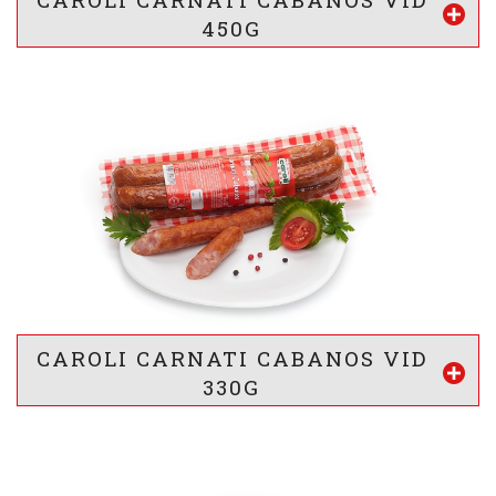
450G
VALOARE ENERGETICA *
1334
/ 322
kj
kcal
INFORMATII NUTRITIONALE *
18,5 g
27 g
1,2 g
g
g
g
Proteine
Lipide
Glucide
* valorile sunt calculate pentru 100g produs
CAROLI CARNATI CABANOS VID
Vezi mai mult
330G
VALOARE ENERGETICA *