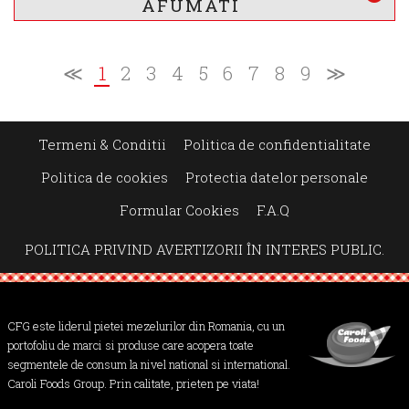
Vezi mai mult
AFUMATI
≪
1
2
3
4
5
6
7
8
9
≫
VALOARE ENERGETICA *
1157
/ 279
kj
kcal
Termeni & Conditii
Politica de confidentialitate
INFORMATII NUTRITIONALE *
Politica de cookies
Protectia datelor personale
15 g
23.5 g
1.9 g
Formular Cookies
F.A.Q
g
g
g
Proteine
Lipide
Glucide
POLITICA PRIVIND AVERTIZORII ÎN INTERES PUBLIC.
* valorile sunt calculate pentru 100g produs
Vezi mai mult
CFG este liderul pietei mezelurilor din Romania, cu un
portofoliu de marci si produse care acopera toate
segmentele de consum la nivel national si international.
Caroli Foods Group. Prin calitate, prieten pe viata!