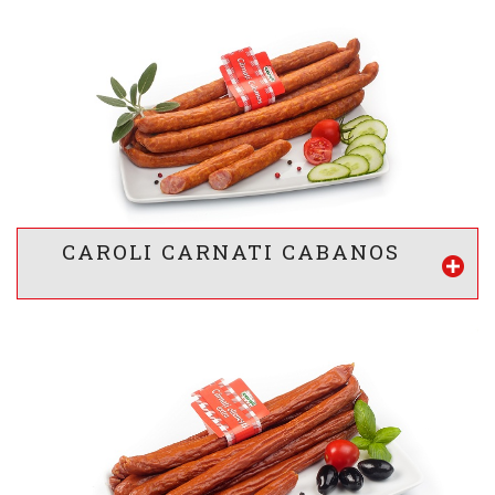
VALOARE ENERGETICA *
1154
/ 278
kj
kcal
INFORMATII NUTRITIONALE *
20 g
21 g
2,2 g
g
g
g
Proteine
Lipide
Glucide
* valorile sunt calculate pentru 100g produs
CAROLI CARNATI CABANOS
Vezi mai mult
VALOARE ENERGETICA *
1334
/ 322
kj
kcal
INFORMATII NUTRITIONALE *