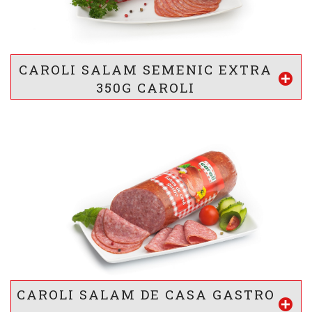
22 g
44 g
0.2 g
g
g
g
Proteine
Lipide
Glucide
* valorile sunt calculate pentru 100g produs
CAROLI SALAM SEMENIC EXTRA
Vezi mai mult
350G CAROLI
VALOARE ENERGETICA *
1021
/ 246
kj
kcal
INFORMATII NUTRITIONALE *
18.5 g
18.5 g
1.3 g
g
g
g
Proteine
Lipide
Glucide
* valorile sunt calculate pentru 100g produs
CAROLI SALAM DE CASA GASTRO