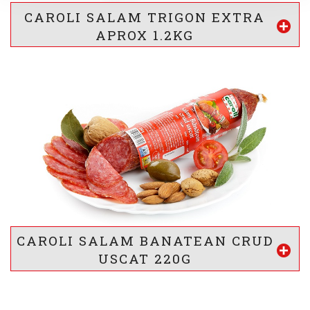
* valorile sunt calculate pentru 100g produs
CAROLI SALAM TRIGON EXTRA
Vezi mai mult
APROX 1.2KG
VALOARE ENERGETICA *
1102
/ 266
kj
kcal
INFORMATII NUTRITIONALE *
15.5 g
21.5 g
2.5 g
g
g
g
Proteine
Lipide
Glucide
* valorile sunt calculate pentru 100g produs
CAROLI SALAM BANATEAN CRUD
Vezi mai mult
USCAT 220G