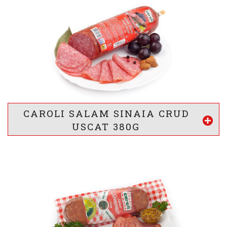
VALOARE ENERGETICA *
2000
/ 484
kj
kcal
INFORMATII NUTRITIONALE *
19.5 g
45 g
0.2 g
g
g
g
Proteine
Lipide
Glucide
* valorile sunt calculate pentru 100g produs
CAROLI SALAM SINAIA CRUD
Vezi mai mult
USCAT 380G
VALOARE ENERGETICA *
2005
/ 485
kj
kcal
INFORMATII NUTRITIONALE *