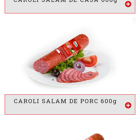
VALOARE ENERGETICA *
1091
/ 263
kj
kcal
INFORMATII NUTRITIONALE *
13 g
22 g
2.9 g
g
g
g
Proteine
Lipide
Glucide
* valorile sunt calculate pentru 100g produs
CAROLI SALAM DE PORC 600g
Vezi mai mult
VALOARE ENERGETICA *