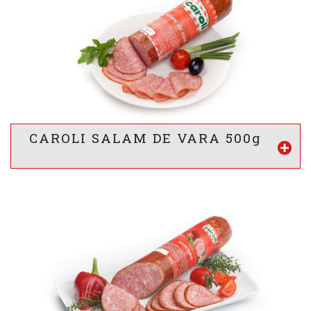
1061
/ 256
kj
kcal
INFORMATII NUTRITIONALE *
13 g
21 g
3.7 g
g
g
g
Proteine
Lipide
Glucide
* valorile sunt calculate pentru 100g produs
CAROLI SALAM DE VARA 500g
Vezi mai mult
VALOARE ENERGETICA *
1342
/ 324
kj
kcal
INFORMATII NUTRITIONALE *
15 g
29 g
0.8 g
g
g
g