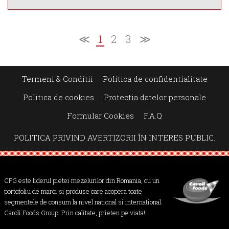
Vezi mai mult
≪
1
2
3
≫
VALOARE ENERGETICA *
1135
/ 274
kj
kcal
Termeni & Conditii
Politica de confidentialitate
INFORMATII NUTRITIONALE *
Politica de cookies
Protectia datelor personale
13 g
23 g
3.7 g
Formular Cookies
F.A.Q
g
g
g
Proteine
Lipide
Glucide
POLITICA PRIVIND AVERTIZORII ÎN INTERES PUBLIC.
* valorile sunt calculate pentru 100g produs
Vezi mai mult
CFG este liderul pietei mezelurilor din Romania, cu un
portofoliu de marci si produse care acopera toate
segmentele de consum la nivel national si international.
Caroli Foods Group. Prin calitate, prieten pe viata!