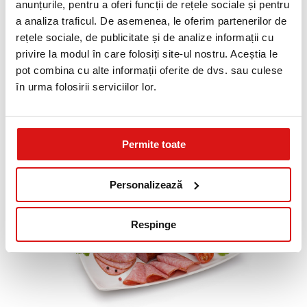
anunțurile, pentru a oferi funcții de rețele sociale și pentru
INFORMATII NUTRITIONALE *
a analiza traficul. De asemenea, le oferim partenerilor de
rețele sociale, de publicitate și de analize informații cu
17 g
21.5 g
2.2 g
g
g
g
privire la modul în care folosiți site-ul nostru. Aceștia le
Proteine
Lipide
Glucide
pot combina cu alte informații oferite de dvs. sau culese
* valorile sunt calculate pentru 100g produs
în urma folosirii serviciilor lor.
CAROLI SALAM CU SUNCA
Vezi mai mult
EXTRA APROX. 770G
Permite toate
VALOARE ENERGETICA *
Personalizează
982
/ 237
kj
kcal
Respinge
INFORMATII NUTRITIONALE *
15.5 g
19 g
0.9 g
g
g
g
Proteine
Lipide
Glucide