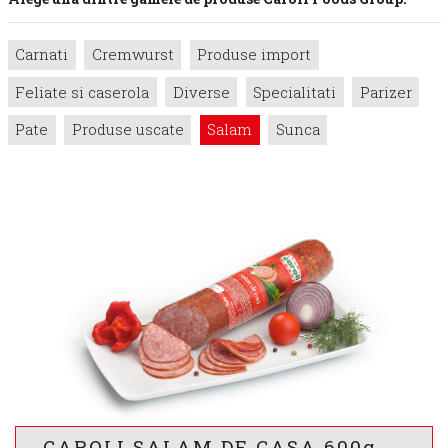
Carnati
Cremwurst
Produse import
Feliate si caserola
Diverse
Specialitati
Parizer
Pate
Produse uscate
Salam
Sunca
CAROLI SALAM DE CASA 600g