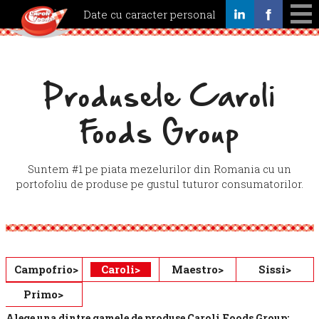
Date cu caracter personal
Servicii
Calitate
Produsele Caroli
Produse
Noutati
Foods Group
Cariere
Contact
Suntem #1 pe piata mezelurilor din Romania cu un
portofoliu de produse pe gustul tuturor consumatorilor.
Campofrio>
Caroli>
Maestro>
Sissi>
Primo>
Alege una dintre gamele de produse Caroli Foods Group: