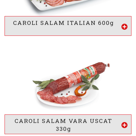
Proteine
Lipide
Glucide
* valorile sunt calculate pentru 100g produs
CAROLI SALAM ITALIAN 600g
Vezi mai mult
VALOARE ENERGETICA *
1114
/ 269
kj
kcal
INFORMATII NUTRITIONALE *
12.5 g
23 g
2.5 g
g
g
g
Proteine
Lipide
Glucide
* valorile sunt calculate pentru 100g produs
CAROLI SALAM VARA USCAT
Vezi mai mult
330g