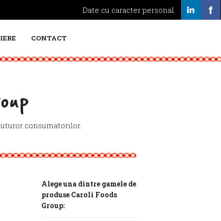
Date cu caracter personal
IERE
CONTACT
oup
tuturor consumatorilor.
Alege una dintre gamele de
produse Caroli Foods
Group: