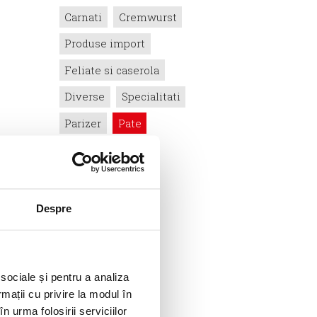
Carnati
Cremwurst
Produse import
Feliate si caserola
Diverse
Specialitati
Parizer
Pate
Produse uscate
Salam
Sunca
Despre
 sociale și pentru a analiza
rmații cu privire la modul în
n urma folosirii serviciilor