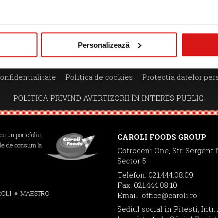
≪
≫
Personalizează
confidentialitate
Politica de cookies
Protectia datelor per
POLITICA PRIVIND AVERTIZORII ÎN INTERES PUBLIC.
cu un portofoliu
CAROLI FOODS GROUP
le de consum la
Cotroceni One, Str. Sergent N
Sector 5
!
Telefon: 021.444.08.09
Fax: 021.444.08.10
OLI
MAESTRO
Email:
office@caroli.ro
Sediul social in Pitesti, Intr.