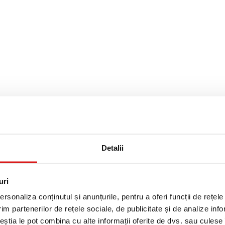
Caroli>
Maestro>
Detalii
Sissi>
uri
rsonaliza conținutul și anunțurile, pentru a oferi funcții de rețele
im partenerilor de rețele sociale, de publicitate și de analize info
Primo>
ceștia le pot combina cu alte informații oferite de dvs. sau culese î