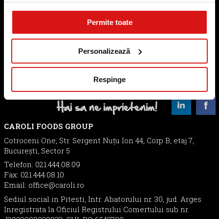
CFG este liderul pietei mezelurilor din Romania, cu un
portofoliu de marci si produse care acopera toate
Permite toate
segmentele de consum la nivel national si international.
Caroli Foods Group. Prin calitate, prieten pe viata!
Personalizează
Marcile noastre:
SISSI
CAMPOFRIO
CAROLI
MAESTRO
Respinge
Hai sa ne imprietenim!
CAROLI FOODS GROUP
Cotroceni One, Str. Sergent Nuţu Ion 44, Corp B, etaj 7,
București, Sector 5
Telefon: 021.444.08.09
Fax: 021.444.08.10
Email:
office@caroli.ro
Sediul social in Pitesti, Intr. Abatorului nr. 30, jud. Arges
Inregistrata la Oficiul Registrului Comertului sub nr.