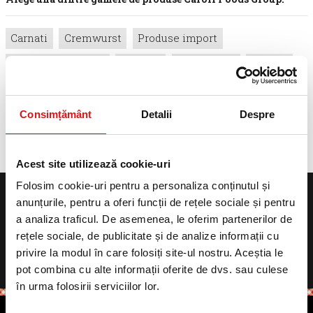
Carnati
Cremwurst
Produse import
Feliate si caserola
Diverse
Specialitati
Parizer
Pate
Produse uscate
Salam
Sunca
Consimțământ
Detalii
Despre
≪
≫
Acest site utilizează cookie-uri
Folosim cookie-uri pentru a personaliza conținutul și
Termeni & Conditii
Politica de confidentialitate
anunțurile, pentru a oferi funcții de rețele sociale și pentru
Politica de cookies
Protectia datelor personale
a analiza traficul. De asemenea, le oferim partenerilor de
rețele sociale, de publicitate și de analize informații cu
Formular Cookies
F.A.Q
privire la modul în care folosiți site-ul nostru. Aceștia le
pot combina cu alte informații oferite de dvs. sau culese
POLITICA PRIVIND AVERTIZORII ÎN INTERES PUBLIC.
în urma folosirii serviciilor lor.