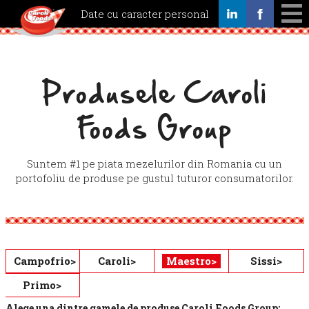
Date cu caracter personal
Servicii
Calitate
Produsele Caroli
Produse
Noutati
Foods Group
Cariere
Contact
Suntem #1 pe piata mezelurilor din Romania cu un
portofoliu de produse pe gustul tuturor consumatorilor.
Campofrio>
Caroli>
Maestro>
Sissi>
Primo>
Alege una dintre gamele de produse Caroli Foods Group: